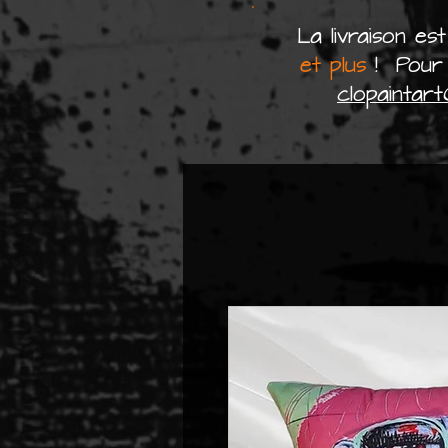
La livraison es
et plus
! Pour 
clopaintar