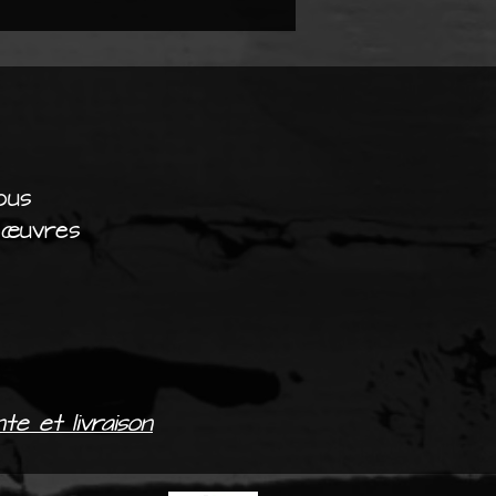
ous
 œuvres
te et livraison