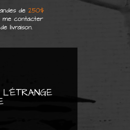
mandes de
250$
p me contacter
e livraison.
 L'ÉTRANGE
E