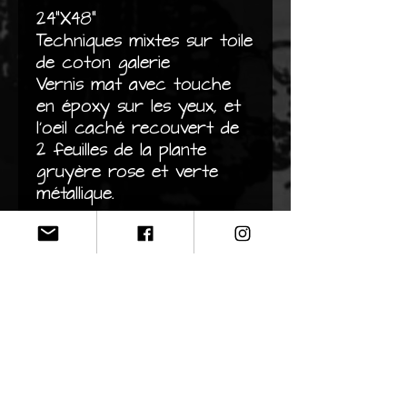
24"X48"
Techniques mixtes sur toile
de coton galerie
Vernis mat avec touche
en époxy sur les yeux, et
l'oeil caché recouvert de
2 feuilles de la plante
gruyère rose et verte
métallique.
CONTACT
N'hésitez pas à me contacter
par courriel si vous souhaitez
avoir des informations à