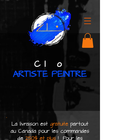
C l o
ARTISTE PEINTRE
La livraison est
gratuite
partout
au Canada pour les commandes
de
250$ et plus
! Pour les