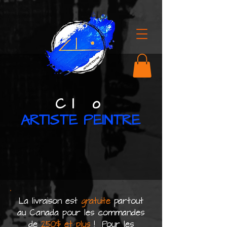
C l o
ARTISTE PEINTRE
La livraison est
gratuite
partout
au Canada pour les commandes
de
250$ et plus
! Pour les