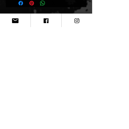
CONTACT
N'hésitez pas à me contacter
par courriel si vous souhaitez
avoir des informations à
propos de mes œuvres
clopaintart@gmail.co
m
Politique de confidentialité
Modalités - Vente et livraison